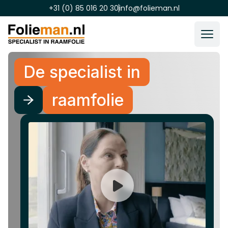
+31 (0) 85 016 20 30
info@folieman.nl
De specialist in
raamfolie
