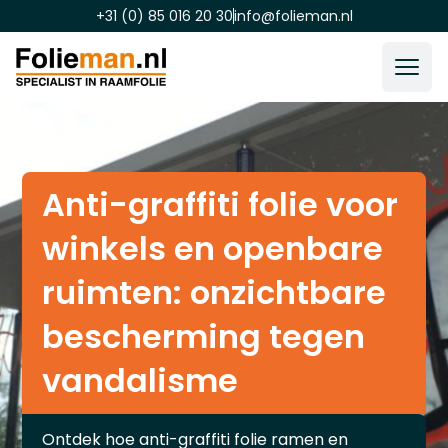
+31 (0) 85 016 20 30
info@folieman.nl
Anti-graffiti folie voor
winkels en openbare
ruimten: onzichtbare
bescherming tegen
vandalisme
Ontdek hoe anti-graffiti folie ramen en