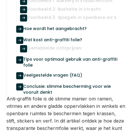
Voorbeeld 1: Bakkerij in stadscentrum

Voorbeeld 2: Bushalte in Utrecht

Voorbeeld 3: Spiegels in openbare wc’s

Hoe wordt het aangebracht?

Wat kost anti-graffiti folie?

Gemiddelde richtprijzen:

Tips voor optimaal gebruik van anti-graffiti

folie
Veelgestelde vragen (FAQ)

Conclusie: slimme bescherming voor wie

vooruit denkt
Anti-graffiti folie is dé slimme manier om ramen,
vitrines en andere gladde oppervlakken in winkels en
openbare ruimtes te beschermen tegen krassen,
stift, stickers en verf. In dit artikel ontdek je hoe deze
transparante beschermfolie werkt, waar je het kunt