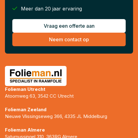

Meer dan 20 jaar ervaring
Vraag een offerte aan
Neem contact op
Folieman Utrecht
Atoomweg 63, 3542 CC Utrecht
Folieman Zeeland
Nieuwe Vlissingseweg 366, 4335 JL Middelburg
Folieman Almere
Saturnussingel 310, 363RG Almere