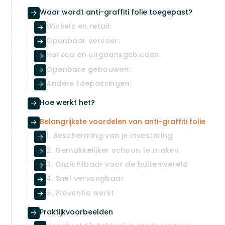
Waar wordt anti-graffiti folie toegepast?

Winkels en retail:

Openbaar vervoer:

Horeca en uitgaansgebieden:

Openbare gebouwen:

Andere toepassingen:

Hoe werkt het?

Belangrijkste voordelen van anti-graffiti folie

1. Bescherming van je investering

2. Gemakkelijker schoon te maken

3. Onzichtbaar voor de buitenwereld

4. Snel vervangbaar

5. Preventie werkt

Praktijkvoorbeelden
