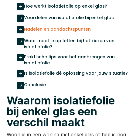
Hoe werkt isolatiefolie op enkel glas?

Voordelen van isolatiefolie bij enkel glas

Nadelen en aandachtspunten

Waar moet je op letten bij het kiezen van

isolatiefolie?
Praktische tips voor het aanbrengen van

isolatiefolie
Is isolatiefolie dé oplossing voor jouw situatie?

Conclusie

Waarom isolatiefolie
bij enkel glas een
verschil maakt
Woon je in een woning met enkel glas of heb je nog