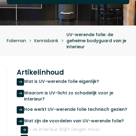
UV-werende folie: de
Folieman
Kennisbank
geheime bodyguard van je


interieur
Artikelinhoud
Wat is UV-werende folie eigenlijk?

Waarom is UV-licht zo schadelijk voor je

interieur?
Hoe werkt UV-werende folie technisch gezien?

Wat zijn de voordelen van UV-werende folie?

1. Je interieur blijft langer mooi
