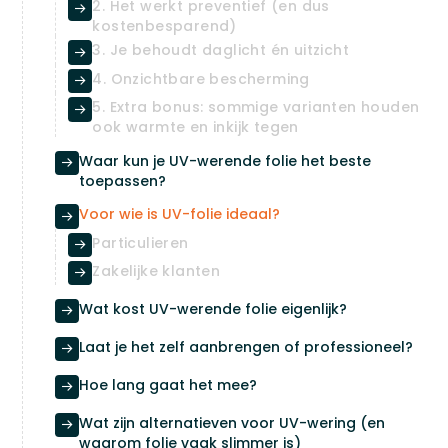
2. Het werkt preventief (en dus

kostenbesparend)
3. Je behoudt daglicht én uitzicht

4. Onzichtbare bescherming

5. Extra bonus: sommige varianten houden

ook warmte en inkijk tegen
Waar kun je UV-werende folie het beste

toepassen?
Voor wie is UV-folie ideaal?

Particulieren

Zakelijke klanten

Wat kost UV-werende folie eigenlijk?

Laat je het zelf aanbrengen of professioneel?

Hoe lang gaat het mee?

Wat zijn alternatieven voor UV-wering (en

waarom folie vaak slimmer is)